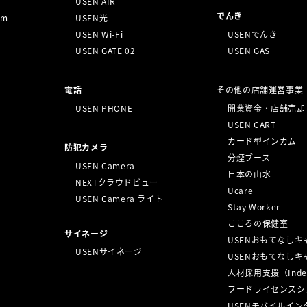
USEN AIR
でんき
um
USEN光
USEN Wi-Fi
USENでんき
USEN GATE 02
USEN GAS
電話
その他の店舗運営事業
USEN PHONE
開業資金・店舗売却
USEN CART
カード型インカム
防犯カメラ
分煙ブース
USEN Camera
日本の山水
NEXTクラウドビュー
Ucare
USEN Camera ライト
Stay Worker
こころの保健室
サイネージ
USENおもてなしキ
USENサイネージ
USENおもてなし
）
人材採用支援（Inde
）
フードライセンスシ
USENモバイルイン