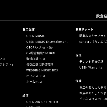
飲食
⁩音楽配信
開業サポート
USEN MUSIC
開業おまかせプラン
USEN MUSIC Entertainment
canaeru（カナエ
OTORAKU -音・楽-
CM録音機能つきBGM
保証
CARE
海外店舗BGM
テナント家賃保証
ッフシフト」
複数店舗の配信管理
USEN Warranty
WEDDING MUSIC BOX
オフィスBGM
保険
ホームBGM
お店のあんしん保険
お店のあんしん保険
通信
ビジネスリスクGuar
USEN AIR UNLIMITED