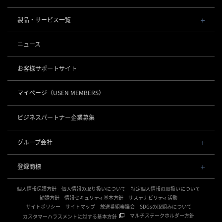
会社概要・役員一覧
製品・サービス一覧
事業内容
導入事例
POSレジ 他
ニュース
社長メッセージ
お役立ち情報
USENレジ
オーダーシステム
沿革
お客様サポートサイト
USENセルフレジ
USEN Ticket & Pay
事業所一覧
キャッシュレス決済
USENレジTAB BEAUTY
USEN ハンディ
マイページ
（USEN MEMBERS）
店舗DX
USEN PAY
USENレジTAB STORE
ロボティクス
USEN Mobile Order
+
数字で見るUSEN
USEN PAY
USENレジTAB HEALTHCARE
KettyBot Pro（配膳）
ビジネスパートナー企業募集
USEN Tablet Order
集客・予約
USEN PAY ENTRY
サスティナビリティ
勤怠管理「USEN スタッフシフト」
PuduBot2（配膳）
USEN Order & Pay
USEN SMART RESERVE
⁩音楽配信
USEN PAY QR
BellaBot Pro（配膳）
グループ会社
グループ会社
USEN My Menu Premium
ヒトサラ
USEN MUSIC
PUDU T300（運搬）
通信
USEN & U-NEXT GROUP
採用情報
SAVOR JAPAN
USEN MUSIC Entertainment
登録商標
株式会社 U-NEXT HOLDINGS
PUDU CC1（清掃）
USEN AIR UNLIMITED
アプリンク
電話
OTORAKU -音・楽-
登録第７０２６４７０号
KLEENBOT C40（清掃）
USEN AIR
サロン向け予約システム
個人情報保護方針
USEN PHONE
個人情報の取り扱いについて
特定個人情報の取扱いについて
登録第７０２６８８０号
CM録音機能つきBGM
防犯カメラ
KLEENBOT C30（清掃）
「USEN RESERVE BEAUTY」
USEN光
勧誘方針
情報セキュリティ基本方針
サステナビリティ活動
登録第６６５８３１３号
サイトポリシー
海外店舗BGM
サイトマップ
放送番組審議会
SDGsの取組みについて
USEN Camera
登録第６６１８６０３号
PUDU MT1（清掃）
USEN Wi-Fi
サイネージ
マルチステークホルダー方針
カスタマーハラスメントに対する基本方針
登録第６３８６７４６号
複数店舗の配信管理