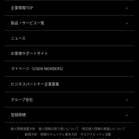
企業情報TOP
会社概要・役員一覧
製品・サービス一覧
事業内容
導入事例
POSレジ 他
ニュース
社長メッセージ
お役立ち情報
USENレジ
オーダーシステム
沿革
お客様サポートサイト
USENセルフレジ
USEN Ticket & Pay
事業所一覧
キャッシュレス決済
USENレジTAB BEAUTY
USEN ハンディ
マイページ
（USEN MEMBERS）
店舗DX
USEN PAY
USENレジTAB STORE
ロボティクス
USEN Mobile Order
+
数字で見るUSEN
USEN PAY
USENレジTAB HEALTHCARE
KettyBot Pro（配膳）
ビジネスパートナー企業募集
USEN Tablet Order
集客・予約
USEN PAY ENTRY
サスティナビリティ
勤怠管理「USEN スタッフシフト」
PuduBot2（配膳）
USEN Order & Pay
USEN SMART RESERVE
⁩音楽配信
USEN PAY QR
BellaBot Pro（配膳）
グループ会社
グループ会社
USEN My Menu Premium
ヒトサラ
USEN MUSIC
PUDU T300（運搬）
通信
USEN & U-NEXT GROUP
採用情報
SAVOR JAPAN
USEN MUSIC Entertainment
登録商標
株式会社 U-NEXT HOLDINGS
PUDU CC1（清掃）
USEN AIR UNLIMITED
アプリンク
電話
OTORAKU -音・楽-
登録第７０２６４７０号
KLEENBOT C40（清掃）
USEN AIR
サロン向け予約システム
個人情報保護方針
USEN PHONE
個人情報の取り扱いについて
特定個人情報の取扱いについて
登録第７０２６８８０号
CM録音機能つきBGM
防犯カメラ
KLEENBOT C30（清掃）
「USEN RESERVE BEAUTY」
USEN光
勧誘方針
情報セキュリティ基本方針
サステナビリティ活動
登録第６６５８３１３号