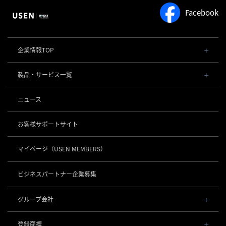
Facebook
企業情報TOP
会社概要・役員一覧
製品・サービス一覧
事業内容
導入事例
POSレジ 他
ニュース
社長メッセージ
お役立ち情報
USENレジ
オーダーシステム
沿革
お客様サポートサイト
USENセルフレジ
USEN Ticket & Pay
事業所一覧
キャッシュレス決済
USENレジTAB BEAUTY
USEN ハンディ
マイページ
（USEN MEMBERS）
店舗DX
USEN PAY
USENレジTAB STORE
ロボティクス
USEN Mobile Order
+
数字で見るUSEN
USEN PAY
USENレジTAB HEALTHCARE
KettyBot Pro（配膳）
ビジネスパートナー企業募集
USEN Tablet Order
集客・予約
USEN PAY ENTRY
サスティナビリティ
勤怠管理「USEN スタッフシフト」
PuduBot2（配膳）
USEN Order & Pay
USEN SMART RESERVE
⁩音楽配信
USEN PAY QR
BellaBot Pro（配膳）
グループ会社
グループ会社
USEN My Menu Premium
ヒトサラ
USEN MUSIC
PUDU T300（運搬）
通信
USEN & U-NEXT GROUP
採用情報
SAVOR JAPAN
USEN MUSIC Entertainment
登録商標
株式会社 U-NEXT HOLDINGS