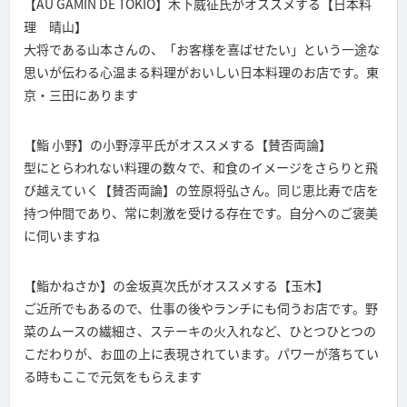
【AU GAMIN DE TOKIO】木下威征氏がオススメする【日本料
理 晴山】
大将である山本さんの、「お客様を喜ばせたい」という一途な
思いが伝わる心温まる料理がおいしい日本料理のお店です。東
京・三田にあります
【鮨 小野】の小野淳平氏がオススメする【賛否両論】
型にとらわれない料理の数々で、和食のイメージをさらりと飛
び越えていく【賛否両論】の笠原将弘さん。同じ恵比寿で店を
持つ仲間であり、常に刺激を受ける存在です。自分へのご褒美
に伺いますね
【鮨かねさか】の金坂真次氏がオススメする【玉木】
ご近所でもあるので、仕事の後やランチにも伺うお店です。野
菜のムースの繊細さ、ステーキの火入れなど、ひとつひとつの
こだわりが、お皿の上に表現されています。パワーが落ちてい
る時もここで元気をもらえます