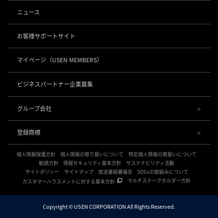
導入事例
POSレジ 他
ニュース
社長メッセージ
お役立ち情報
USENレジ
オーダーシステム
沿革
お客様サポートサイト
USENセルフレジ
USEN Ticket & Pay
事業所一覧
キャッシュレス決済
USENレジTAB BEAUTY
USEN ハンディ
マイページ
（USEN MEMBERS）
店舗DX
USEN PAY
USENレジTAB STORE
ロボティクス
USEN Mobile Order
+
数字で見るUSEN
USEN PAY
USENレジTAB HEALTHCARE
KettyBot Pro（配膳）
ビジネスパートナー企業募集
USEN Tablet Order
集客・予約
USEN PAY ENTRY
サスティナビリティ
勤怠管理「USEN スタッフシフト」
PuduBot2（配膳）
USEN Order & Pay
USEN SMART RESERVE
⁩音楽配信
USEN PAY QR
BellaBot Pro（配膳）
グループ会社
グループ会社
USEN My Menu Premium
ヒトサラ
USEN MUSIC
PUDU T300（運搬）
通信
USEN & U-NEXT GROUP
採用情報
SAVOR JAPAN
USEN MUSIC Entertainment
登録商標
株式会社 U-NEXT HOLDINGS
PUDU CC1（清掃）
USEN AIR UNLIMITED
アプリンク
電話
OTORAKU -音・楽-
登録第７０２６４７０号
KLEENBOT C40（清掃）
USEN AIR
サロン向け予約システム
個人情報保護方針
USEN PHONE
個人情報の取り扱いについて
特定個人情報の取扱いについて
登録第７０２６８８０号
CM録音機能つきBGM
防犯カメラ
KLEENBOT C30（清掃）
「USEN RESERVE BEAUTY」
USEN光
勧誘方針
情報セキュリティ基本方針
サステナビリティ活動
登録第６６５８３１３号
サイトポリシー
海外店舗BGM
サイトマップ
放送番組審議会
SDGsの取組みについて
USEN Camera
登録第６６１８６０３号
PUDU MT1（清掃）
USEN Wi-Fi
サイネージ
マルチステークホルダー方針
カスタマーハラスメントに対する基本方針
登録第６３８６７４６号
複数店舗の配信管理
NEXTクラウドビュー
USEN GATE 02
USENサイネージ
登録第６１５８６１６号
開業サポート
WEDDING MUSIC BOX
USEN Camera ライト
登録第６０１６５１３号
Copyright © USEN CORPORATION All Rights Reserved.
開業おまかせプラン
登録第５９８９７００号
オフィスBGM
保証