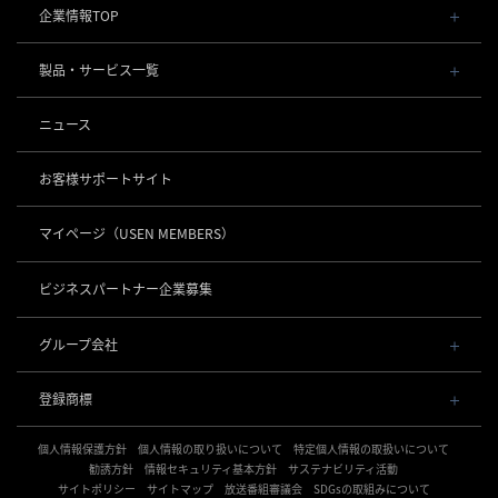
企業情報TOP
会社概要・役員一覧
製品・サービス一覧
事業内容
導入事例
POSレジ 他
ニュース
社長メッセージ
お役立ち情報
USENレジ
オーダーシステム
沿革
お客様サポートサイト
USENセルフレジ
USEN Ticket & Pay
事業所一覧
キャッシュレス決済
USENレジTAB BEAUTY
USEN ハンディ
マイページ
（USEN MEMBERS）
店舗DX
USEN PAY
USENレジTAB STORE
ロボティクス
USEN Mobile Order
+
数字で見るUSEN
USEN PAY
USENレジTAB HEALTHCARE
KettyBot Pro（配膳）
ビジネスパートナー企業募集
USEN Tablet Order
集客・予約
USEN PAY ENTRY
サスティナビリティ
勤怠管理「USEN スタッフシフト」
PuduBot2（配膳）
USEN Order & Pay
USEN SMART RESERVE
⁩音楽配信
USEN PAY QR
BellaBot Pro（配膳）
グループ会社
グループ会社
USEN My Menu Premium
ヒトサラ
USEN MUSIC
PUDU T300（運搬）
通信
USEN & U-NEXT GROUP
採用情報
SAVOR JAPAN
USEN MUSIC Entertainment
登録商標
株式会社 U-NEXT HOLDINGS
PUDU CC1（清掃）
USEN AIR UNLIMITED
アプリンク
電話
OTORAKU -音・楽-
登録第７０２６４７０号
KLEENBOT C40（清掃）
USEN AIR
サロン向け予約システム
個人情報保護方針
USEN PHONE
個人情報の取り扱いについて
特定個人情報の取扱いについて
登録第７０２６８８０号
CM録音機能つきBGM
防犯カメラ
KLEENBOT C30（清掃）
「USEN RESERVE BEAUTY」
USEN光
勧誘方針
情報セキュリティ基本方針
サステナビリティ活動
登録第６６５８３１３号
サイトポリシー
海外店舗BGM
サイトマップ
放送番組審議会
SDGsの取組みについて
USEN Camera
登録第６６１８６０３号