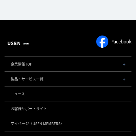
Facebook
企業情報TOP
会社概要・役員一覧
製品・サービス一覧
事業内容
導入事例
POSレジ 他
ニュース
社長メッセージ
お役立ち情報
USENレジ
オーダーシステム
沿革
お客様サポートサイト
USENセルフレジ
USEN Ticket & Pay
事業所一覧
キャッシュレス決済
USENレジTAB BEAUTY
USEN ハンディ
マイページ
（USEN MEMBERS）
店舗DX
USEN PAY
USENレジTAB STORE
ロボティクス
USEN Mobile Order
+
数字で見るUSEN
USEN PAY