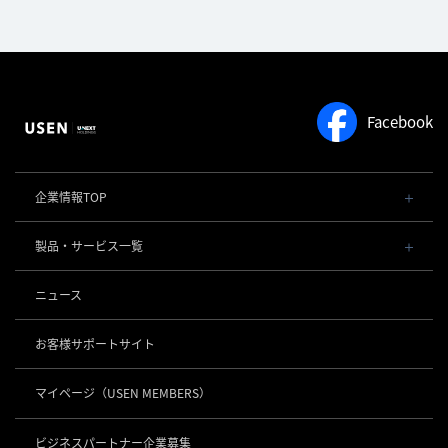
Facebook
企業情報TOP
会社概要・役員一覧
製品・サービス一覧
事業内容
導入事例
POSレジ 他
ニュース
社長メッセージ
お役立ち情報
USENレジ
オーダーシステム
沿革
お客様サポートサイト
USENセルフレジ
USEN Ticket & Pay
事業所一覧
キャッシュレス決済
USENレジTAB BEAUTY
USEN ハンディ
マイページ
（USEN MEMBERS）
店舗DX
USEN PAY
USENレジTAB STORE
ロボティクス
USEN Mobile Order
+
数字で見るUSEN
USEN PAY
USENレジTAB HEALTHCARE
KettyBot Pro（配膳）
ビジネスパートナー企業募集
USEN Tablet Order
集客・予約